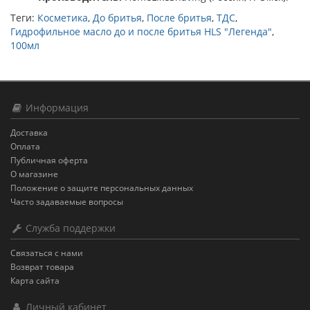
Теги:
Косметика
,
До бритья
,
После бритья
,
ТДС
,
Гидрофильное масло до и после бритья HLS "Легенда"
,
100мл
Информация
Доставка
Оплата
Публичная оферта
О магазине
Положение о защите персональных данных
Часто задаваемые вопросы
Служба поддержки
Связаться с нами
Возврат товара
Карта сайта
Личный кабинет