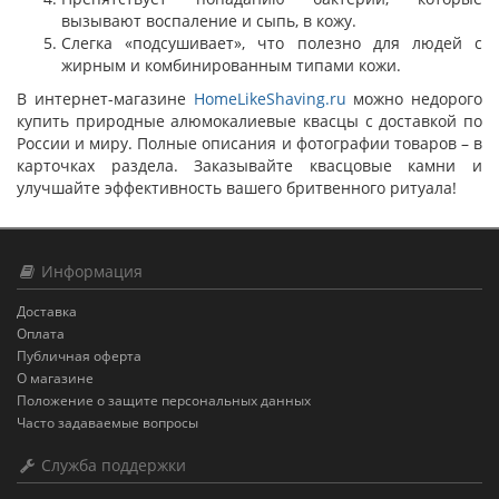
вызывают воспаление и сыпь, в кожу.
Слегка «подсушивает», что полезно для людей с
жирным и комбинированным типами кожи.
В интернет-магазине
HomeLikeShaving.ru
можно недорого
купить природные алюмокалиевые квасцы с доставкой по
России и миру. Полные описания и фотографии товаров – в
карточках раздела. Заказывайте квасцовые камни и
улучшайте эффективность вашего бритвенного ритуала!
Информация
Доставка
Оплата
Публичная оферта
О магазине
Положение о защите персональных данных
Часто задаваемые вопросы
Служба поддержки