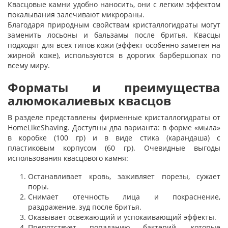
Квасцовые камни удобно наносить, они с легким эффектом
покалывания залечивают микрораны.
Благодаря природным свойствам кристаллогидраты могут
заменить лосьоны и бальзамы после бритья. Квасцы
подходят для всех типов кожи (эффект особенно заметен на
жирной коже), используются в дорогих барбершопах по
всему миру.
Форматы и преимущества
алюмокалиевых квасцов
В разделе представлены фирменные кристаллогидраты от
HomeLikeShaving. Доступны два варианта: в форме «мыла»
в коробке (100 гр) и в виде стика (карандаша) с
пластиковым корпусом (60 гр). Очевидные выгоды
использования квасцового камня:
Останавливает кровь, заживляет порезы, сужает
поры.
Снимает отечность лица и покраснение,
раздражение, зуд после бритья.
Оказывает освежающий и успокаивающий эффекты.
Препятствует попаданию бактерий, которые