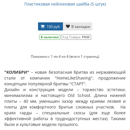
Пластиковая нейлоновая шайба (5 штук)
100 руб.
В закладки
В наличии
Код Товара:
PNW
Показано с 1 по 4 из 4 (всего 1 страниц)
"КОЛИБРИ"
– новая безопасная бритва из нержавеющей
стали от компании "HomeLikeShaving", продолжение
концепции популярной бритвы "СТАРТ".
Дизайн и конструкция модели – торжество эстетики,
минимализма и настоящего Old School. Длина нижней
плиты – 40 мм, уменьшен зазор между краями лезвия и
плиты для комфортного бритья сложных участков. На
краях гарды – специальные скосы (для еще более
эффективной работы в труднодоступных местах). Такими
были и культовые модели прошлого.