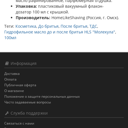
масло рафинированное, парфюмерная отдушка.
Упаковка:
пластиковый вакуумный флакон-
дозатор 100 мл с крышкой.
Производитель:
HomeLikeShaving (Россия, г. Омск).
Теги:
Косметика
,
До бритья
,
После бритья
,
ТДС
,
Гидрофильное масло до и после бритья HLS "Молекула"
,
100мл
Информация
Доставка
Оплата
Публичная оферта
О магазине
Положение о защите персональных данных
Часто задаваемые вопросы
Служба поддержки
Связаться с нами