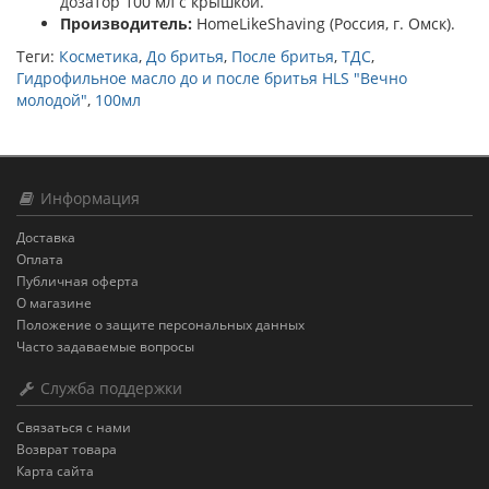
дозатор 100 мл с крышкой.
Производитель:
HomeLikeShaving (Россия, г. Омск).
Теги:
Косметика
,
До бритья
,
После бритья
,
ТДС
,
Гидрофильное масло до и после бритья HLS "Вечно
молодой"
,
100мл
Информация
Доставка
Оплата
Публичная оферта
О магазине
Положение о защите персональных данных
Часто задаваемые вопросы
Служба поддержки
Связаться с нами
Возврат товара
Карта сайта