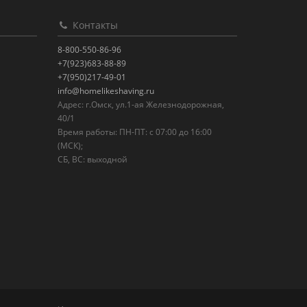
Контакты
8-800-550-86-96
+7(923)683-88-89
+7(950)217-49-01
info@homelikeshaving.ru
Адрес: г.Омск, ул.1-ая Железнодорожная,
40/1
Время работы: ПН-ПТ: с 07:00 до 16:00
(МСК);
СБ, ВС: выходной