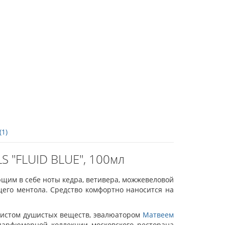
(1)
S "FLUID BLUE", 100мл
щим в себе ноты кедра, ветивера, можжевеловой
его ментола. Средство комфортно наносится на
листом душистых веществ, эвалюатором
Матвеем
 парфюмерной коллекции московского ресторана