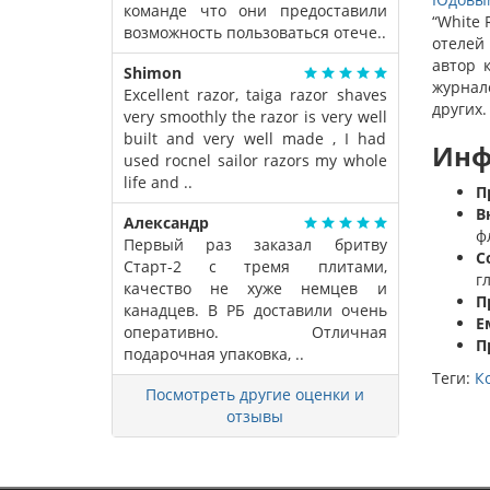
команде что они предоставили
“White 
возможность пользоваться отече..
отелей
автор 
Shimon
журнало
Excellent razor, taiga razor shaves
других.
very smoothly the razor is very well
built and very well made , I had
Инф
used rocnel sailor razors my whole
life and ..
П
В
Александр
ф
Первый раз заказал бритву
С
Старт-2 с тремя плитами,
г
качество не хуже немцев и
П
канадцев. В РБ доставили очень
Е
оперативно. Отличная
П
подарочная упаковка, ..
Теги:
К
Посмотреть другие оценки и
отзывы