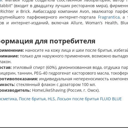
Rabbit” (входит в двадцатку лучших ресторанов мира), фирмен
 Richter и Brick. Амбассадор компании Avon, эвалюатор парф
крупнейшего парфюмерного интернет-портала
Fragrantica
, а
в и интернет-изданий, включая Allure, Woman’s Health, Bluep
ормация для потребителя
рименение:
наносите на кожу лица и шеи после бритья, избега
нимание:
только для наружного применения, возможно выпаден
лакон.
остав:
этиловый спирт (60%), деионизованная вода, отдушка па
лицерин, таннин, PEG-40 гидрогенат касторового масла, токоферо
ротивопоказания:
индивидуальная непереносимость компонен
мкость:
стеклянный флакон с дозатором 100 мл.
роизводитель:
HomeLikeShaving (Россия, г. Омск).
осметика
,
После бритья
,
HLS
,
Лосьон после бритья FLUID BLUE