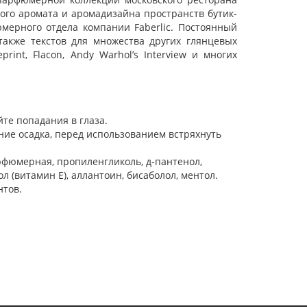
ного аромата и аромадизайна пространств бутик-
юмерного отдела компании Faberlic. Постоянный
 также текстов для множества других глянцевых
rint, Flacon, Andy Warhol’s Interview и многих
йте попадания в глаза.
ие осадка, перед использованием встряхнуть
рфюмерная, пропиленгликоль, д-пантенол,
л (витамин Е), аллантоин, бисаболол, ментол.
тов.