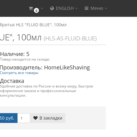
ENGLISH
Меню
0
бритья HLS "FLUID BLUE", 100мл
UE", 100мл
(HLS-AS-FLUID-BLUE)
Наличие: 5
Товар находится на складе.
Производитель: HomeLikeShaving
Смотреть все товары
Доставка
Удобная доставка по России и всему миру, быстрое
оформление заказа и профессиональные
консультации.
50 руб.
В закладки