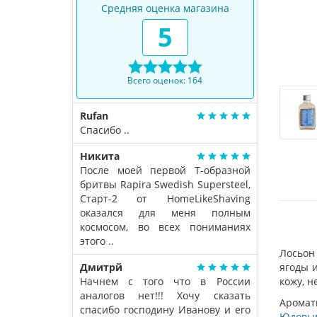
Средняя оценка магазина
5
Всего оценок: 164
Rufan
Спасибо ..
Никита
После моей первой Т-образной
бритвы Rapira Swedish Supersteel,
Старт-2 от HomeLikeShaving
оказался для меня полным
космосом, во всех пониманиях
этого ..
Лосьон
Дмитрй
ягоды 
Начнем с того что в России
кожу, н
аналогов нет!!! Хочу сказать
Аромат
спасибо господину Иванову и его
Юдовы