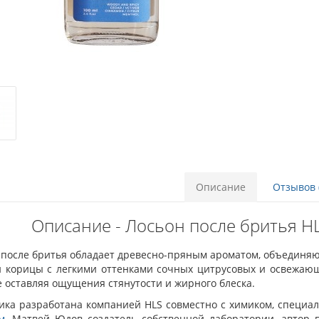
Описание
Отзывов 
Описание - Лосьон после бритья HL
 после бритья обладает древесно-пряным ароматом, объединяю
и корицы с легкими оттенками сочных цитрусовых и освежающ
е оставляя ощущения стянутости и жирного блеска.
ика разработана компанией HLS совместно с химиком, специа
м
. Матвей Юдов создатель собственной лаборатории, автор