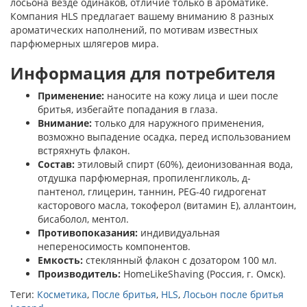
лосьона везде одинаков, отличие только в ароматике.
Компания HLS предлагает вашему вниманию 8 разных
ароматических наполнений, по мотивам известных
парфюмерных шлягеров мира.
Информация для потребителя
Применение:
наносите на кожу лица и шеи после
бритья, избегайте попадания в глаза.
Внимание:
только для наружного применения,
возможно выпадение осадка, перед использованием
встряхнуть флакон.
Состав:
этиловый спирт (60%), деионизованная вода,
отдушка парфюмерная, пропиленгликоль, д-
пантенол, глицерин, таннин, PEG-40 гидрогенат
касторового масла, токоферол (витамин Е), аллантоин,
бисаболол, ментол.
Противопоказания:
индивидуальная
непереносимость компонентов.
Емкость:
стеклянный флакон с дозатором 100 мл.
Производитель:
HomeLikeShaving (Россия, г. Омск).
Теги:
Косметика
,
После бритья
,
HLS
,
Лосьон после бритья