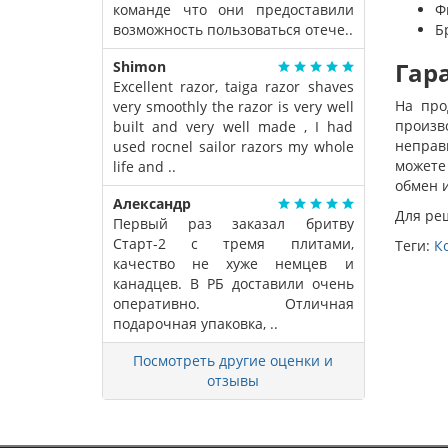
команде что они предоставили
Ф
возможность пользоваться отече..
Б
Гар
Shimon
Excellent razor, taiga razor shaves
На про
very smoothly the razor is very well
произв
built and very well made , I had
неправ
used rocnel sailor razors my whole
можете
life and ..
обмен 
Александр
Для ре
Первый раз заказал бритву
Старт-2 с тремя плитами,
Теги:
К
качество не хуже немцев и
канадцев. В РБ доставили очень
оперативно. Отличная
подарочная упаковка, ..
Посмотреть другие оценки и
отзывы