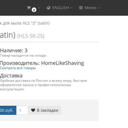
ENGLISH
Меню
0
 для мыла HLS "2" (satin)
atin)
(HLS-SK-2S)
Наличие: 3
Товар находится на складе.
Производитель: HomeLikeShaving
Смотреть все товары
Доставка
Удобная доставка по России и всему миру, быстрое
оформление заказа и профессиональные
консультации.
00 руб.
В закладки