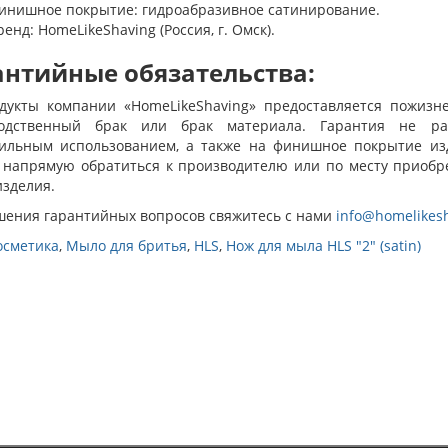
инишное покрытие: гидроабразивное сатинирование.
ренд: HomeLikeShaving (Россия, г. Омск).
антийные обязательства:
дукты компании «HomeLikeShaving» предоставляется пожизне
одственный брак или брак материала. Гарантия не ра
ильным использованием, а также на финишное покрытие изд
 напрямую обратиться к производителю или по месту приобре
изделия.
шения гарантийных вопросов свяжитесь с нами
info@homelikesh
осметика
,
Мыло для бритья
,
HLS
,
Нож для мыла HLS "2" (satin)