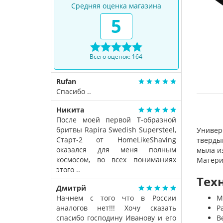
Средняя оценка магазина
5
Всего оценок: 164
Rufan
Спасибо ..
Никита
После моей первой Т-образной
бритвы Rapira Swedish Supersteel,
Универ
Старт-2 от HomeLikeShaving
тверды
оказался для меня полным
мыла и
космосом, во всех пониманиях
Матери
этого ..
Тех
Дмитрй
Начнем с того что в России
М
аналогов нет!!! Хочу сказать
Р
спасибо господину Иванову и его
Ве