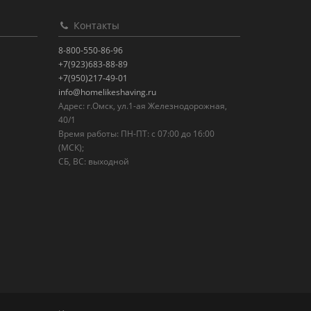
Контакты
8-800-550-86-96
+7(923)683-88-89
+7(950)217-49-01
info@homelikeshaving.ru
Адрес: г.Омск, ул.1-ая Железнодорожная,
40/1
Время работы: ПН-ПТ: с 07:00 до 16:00
(МСК);
СБ, ВС: выходной